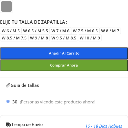
ELIJE TU TALLA DE ZAPATILLA
W 6 / M 5
W 6.5 / M 5.5
W 7 / M 6
W 7.5 / M 6.5
W 8 / M 7
W 8.5 / M 7.5
W 9 / M 8
W 9.5 / M 8.5
W 10 / M 9
Añadir Al Carrito
Comprar Ahora
Guía de tallas
30
¡Personas viendo este producto ahora!
Tiempo de Envío
16 - 18 Días Hábiles