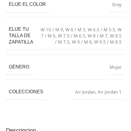
Gray
ELIJE EL COLOR
ELIJE TU
W 10 / M 9
,
W 6 / M 5
,
W 6.5 / M 5.5
,
W
7 / M 6
,
W 7.5 / M 6.5
,
W 8 / M 7
,
W 8.5
TALLA DE
/ M 7.5
,
W 9 / M 8
,
W 9.5 / M 8.5
ZAPATILLA
Mujer
GÉNERO
Air Jordan
,
Air Jordan 1
COLECCIONES
Descripcion