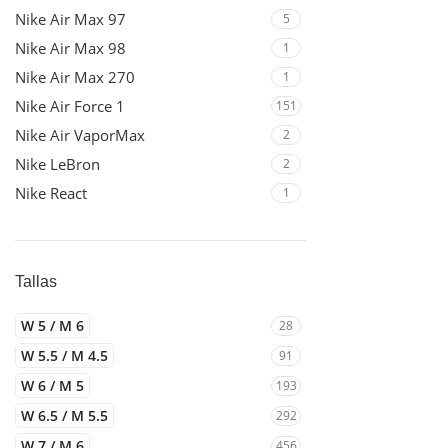
Nike Air Max 97
5
Nike Air Max 98
1
Nike Air Max 270
1
Nike Air Force 1
151
Nike Air VaporMax
2
Nike LeBron
2
Nike React
1
Tallas
W 5 / M 6
28
W 5.5 / M 4.5
91
W 6 / M 5
193
W 6.5 / M 5.5
292
W 7 / M 6
456