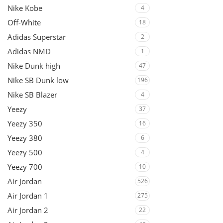
Nike Kobe
4
Off-White
18
Adidas Superstar
2
Adidas NMD
1
Nike Dunk high
47
Nike SB Dunk low
196
Nike SB Blazer
4
Yeezy
37
Yeezy 350
16
Yeezy 380
6
Yeezy 500
4
Yeezy 700
10
Air Jordan
526
Air Jordan 1
275
Air Jordan 2
22