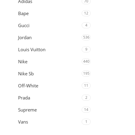
Adidas
70
Bape
12
Gucci
4
Jordan
536
Louis Vuitton
9
Nike
440
Nike Sb
195
Off-White
11
Prada
2
Supreme
14
Vans
1