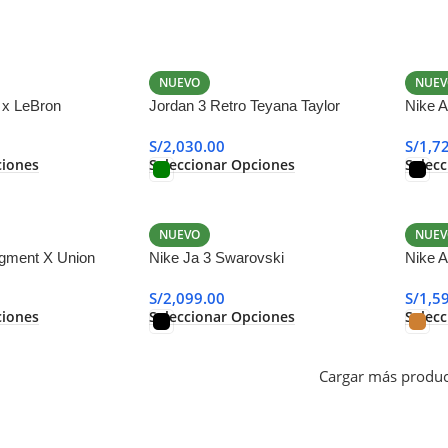
NUEVO
NUEV
1 x LeBron
Jordan 3 Retro Teyana Taylor
Nike A
Concrete Rose
S/
2,030.00
S/
1,7
ciones
Seleccionar Opciones
Selec
NUEVO
NUEV
agment X Union
Nike Ja 3 Swarovski
Nike A
S/
2,099.00
S/
1,5
ciones
Seleccionar Opciones
Selec
Cargar más produc