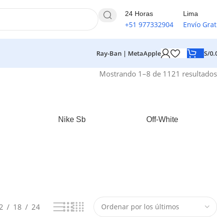
24 Horas
Lima
+51 977332904
Envío Grat
S/
0.
Ray-Ban | Meta
Apple
Mostrando 1–8 de 1121 resultados
Nike Sb
Off-White
2
18
24