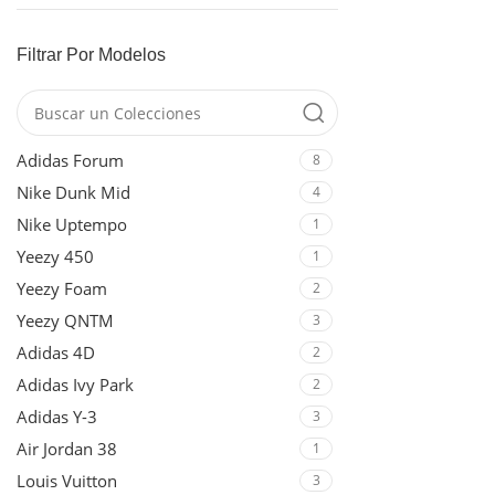
Filtrar Por Modelos
Adidas Forum
8
Nike Dunk Mid
4
Nike Uptempo
1
Yeezy 450
1
Yeezy Foam
2
Yeezy QNTM
3
Adidas 4D
2
Adidas Ivy Park
2
Adidas Y-3
3
Air Jordan 38
1
Louis Vuitton
3