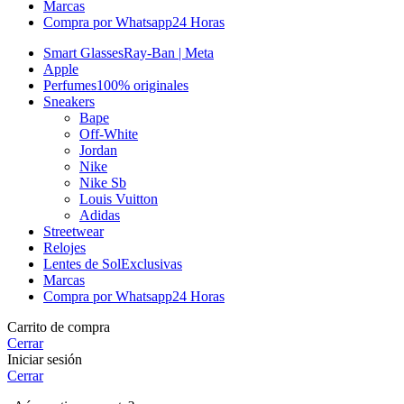
Marcas
Compra por Whatsapp
24 Horas
Smart Glasses
Ray-Ban | Meta
Apple
Perfumes
100% originales
Sneakers
Bape
Off-White
Jordan
Nike
Nike Sb
Louis Vuitton
Adidas
Streetwear
Relojes
Lentes de Sol
Exclusivas
Marcas
Compra por Whatsapp
24 Horas
Carrito de compra
Cerrar
Iniciar sesión
Cerrar