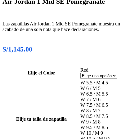
Air Jordan 1 Mid SE Pomegranate
Las zapatillas Air Jordan 1 Mid SE Pomegranate muestra un
acabado de una sola nota que hace declaraciones.
S/
1,145.00
Red
Elije el Color
W 5.5 / M 4.5
W 6 / M 5
W 6.5 / M 5.5
W 7 / M 6
W 7.5 / M 6.5
W 8 / M 7
W 8.5 / M 7.5
Elije tu talla de zapatilla
W 9 / M 8
W 9.5 / M 8.5
W 10 / M 9
W 10.5 / M 9.5