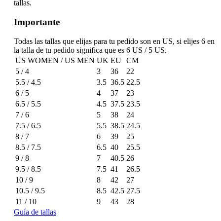
tallas.
Importante
Todas las tallas que elijas para tu pedido son en US, si elijes 6 en
la talla de tu pedido significa que es 6 US / 5 US.
US WOMEN / US MEN
UK
EU
CM
5 / 4
3
36
22
5.5 / 4.5
3.5
36.5
22.5
6 / 5
4
37
23
6.5 / 5.5
4.5
37.5
23.5
7 / 6
5
38
24
7.5 / 6.5
5.5
38.5
24.5
8 / 7
6
39
25
8.5 / 7.5
6.5
40
25.5
9 / 8
7
40.5
26
9.5 / 8.5
7.5
41
26.5
10 / 9
8
42
27
10.5 / 9.5
8.5
42.5
27.5
11 / 10
9
43
28
Guía de tallas