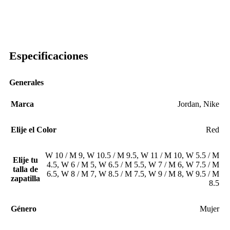
Especificaciones
Generales
Marca
Jordan
,
Nike
Elije el Color
Red
W 10 / M 9
,
W 10.5 / M 9.5
,
W 11 / M 10
,
W 5.5 / M
Elije tu
4.5
,
W 6 / M 5
,
W 6.5 / M 5.5
,
W 7 / M 6
,
W 7.5 / M
talla de
6.5
,
W 8 / M 7
,
W 8.5 / M 7.5
,
W 9 / M 8
,
W 9.5 / M
zapatilla
8.5
Género
Mujer