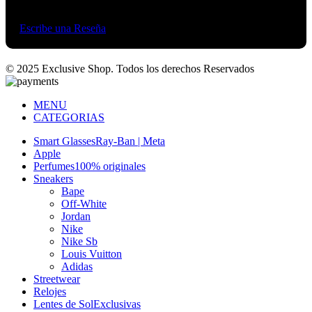
Basado en 374 Google reviews
Escribe una Reseña
© 2025 Exclusive Shop. Todos los derechos Reservados
MENU
CATEGORIAS
Smart Glasses
Ray-Ban | Meta
Apple
Perfumes
100% originales
Sneakers
Bape
Off-White
Jordan
Nike
Nike Sb
Louis Vuitton
Adidas
Streetwear
Relojes
Lentes de Sol
Exclusivas