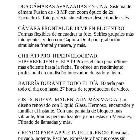
DOS CÁMARAS AVANZADAS EN UNA. Sistema de
cámara Fusion de 48 MP con zoom óptico de 2x.
Encuadra la foto perfecta sin esfuerzo desde donde estés.
CÁMARA FRONTAL DE 18 MP EN EL CENTRO:
Formas flexibles de encuadrar tu foto. Selfies grupales más
inteligentes, video con Captura Dual para grabación
simultánea frontal y trasera, y más.
CHIP A19 PRO. HIPERVELOCIDAD.
HIPEREFICIENTE. El A19 Pro es el chip para iPhone
más eficiente hasta la fecha. Te ofrece un rendimiento
profesional en un diseño innovador, delgado y ligero.
BATERÍA DURANTE TODO EL DÍA: Batería para
todo el día con hasta 27 horas de reproducción de video.
iOS 26. NUEVA IMAGEN. AÚN MÁS MAGIA. Un
diseño renovado con Liquid Glass. Hermoso, encantador y
familiar al instante. Con una pantalla de bloqueo más
vibrante, fondos personalizables y encuestas en Mensajes,
Filtrado de llamadas y más.
CREADO PARA APPLE INTELLIGENCE: Personal,
privado, potente. Escribe, exprésate y haz tus cosas sin