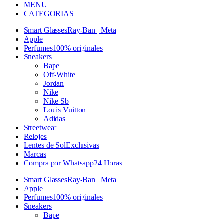
MENU
CATEGORIAS
Smart Glasses
Ray-Ban | Meta
Apple
Perfumes
100% originales
Sneakers
Bape
Off-White
Jordan
Nike
Nike Sb
Louis Vuitton
Adidas
Streetwear
Relojes
Lentes de Sol
Exclusivas
Marcas
Compra por Whatsapp
24 Horas
Smart Glasses
Ray-Ban | Meta
Apple
Perfumes
100% originales
Sneakers
Bape