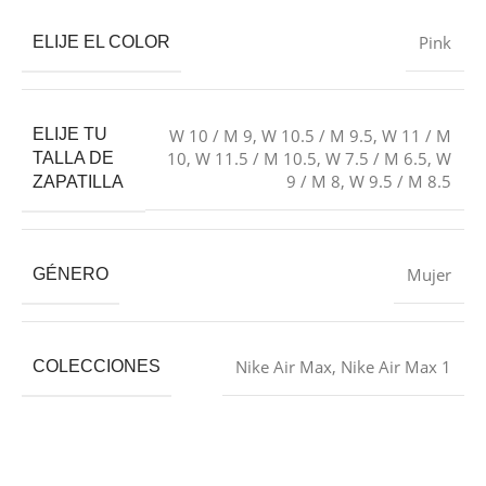
Pink
ELIJE EL COLOR
ELIJE TU
W 10 / M 9
,
W 10.5 / M 9.5
,
W 11 / M
10
,
W 11.5 / M 10.5
,
W 7.5 / M 6.5
,
W
TALLA DE
9 / M 8
,
W 9.5 / M 8.5
ZAPATILLA
Mujer
GÉNERO
Nike Air Max
,
Nike Air Max 1
COLECCIONES