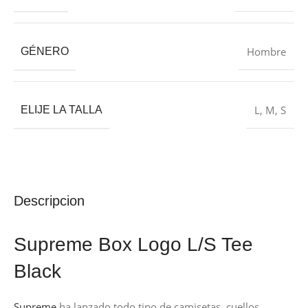
Hombre
GÉNERO
L
,
M
,
S
ELIJE LA TALLA
Descripcion
Supreme Box Logo L/S Tee
Black
Supreme
ha lanzado todo tipo de camisetas, cuellos