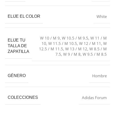
White
ELIJE EL COLOR
W 10 / M 9
,
W 10.5 / M 9.5
,
W 11 / M
ELIJE TU
10
,
W 11.5 / M 10.5
,
W 12 / M 11
,
W
TALLA DE
12.5 / M 11.5
,
W 13 / M 12
,
W 8.5 / M
ZAPATILLA
7.5
,
W 9 / M 8
,
W 9.5 / M 8.5
Hombre
GÉNERO
Adidas Forum
COLECCIONES