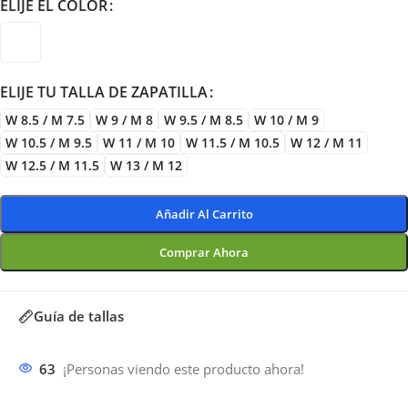
ELIJE EL COLOR
ELIJE TU TALLA DE ZAPATILLA
W 8.5 / M 7.5
W 9 / M 8
W 9.5 / M 8.5
W 10 / M 9
W 10.5 / M 9.5
W 11 / M 10
W 11.5 / M 10.5
W 12 / M 11
W 12.5 / M 11.5
W 13 / M 12
Añadir Al Carrito
Comprar Ahora
Guía de tallas
63
¡Personas viendo este producto ahora!