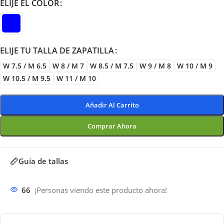
ELIJE EL COLOR
ELIJE TU TALLA DE ZAPATILLA
W 7.5 / M 6.5
W 8 / M 7
W 8.5 / M 7.5
W 9 / M 8
W 10 / M 9
W 10.5 / M 9.5
W 11 / M 10
Añadir Al Carrito
Comprar Ahora
Guía de tallas
66
¡Personas viendo este producto ahora!