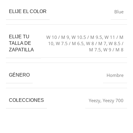
Blue
ELIJE EL COLOR
ELIJE TU
W 10 / M 9
,
W 10.5 / M 9.5
,
W 11 / M
10
,
W 7.5 / M 6.5
,
W 8 / M 7
,
W 8.5 /
TALLA DE
M 7.5
,
W 9 / M 8
ZAPATILLA
Hombre
GÉNERO
Yeezy
,
Yeezy 700
COLECCIONES