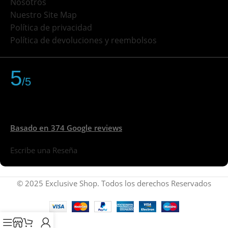
Nosotros
Nuestro Site Map
Política de privacidad
Política de devoluciones y reembolsos
5
/5
Basado en 374 Google reviews
Escribe una Reseña
© 2025 Exclusive Shop. Todos los derechos Reservados