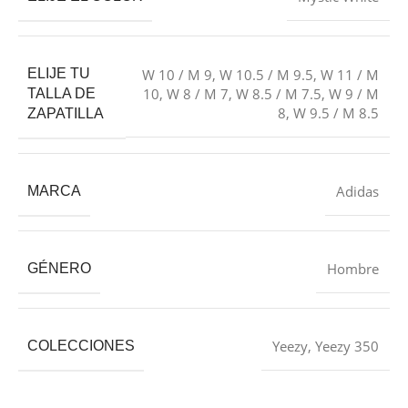
ELIJE TU
W 10 / M 9
,
W 10.5 / M 9.5
,
W 11 / M
10
,
W 8 / M 7
,
W 8.5 / M 7.5
,
W 9 / M
TALLA DE
8
,
W 9.5 / M 8.5
ZAPATILLA
Adidas
MARCA
Hombre
GÉNERO
Yeezy
,
Yeezy 350
COLECCIONES