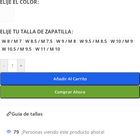
ELIJE EL COLOR
ELIJE TU TALLA DE ZAPATILLA
W 8 / M 7
W 8.5 / M 7.5
W 9 / M 8
W 9.5 / M 8.5
W 10 / M 9
W 10.5 / M 9.5
W 11 / M 10
-
+
Añadir Al Carrito
Comprar Ahora
Guía de tallas
79
¡Personas viendo este producto ahora!