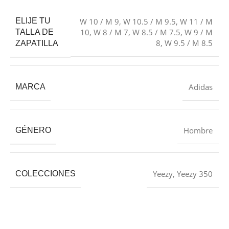
ELIJE TU
W 10 / M 9
,
W 10.5 / M 9.5
,
W 11 / M
10
,
W 8 / M 7
,
W 8.5 / M 7.5
,
W 9 / M
TALLA DE
8
,
W 9.5 / M 8.5
ZAPATILLA
Adidas
MARCA
Hombre
GÉNERO
Yeezy
,
Yeezy 350
COLECCIONES