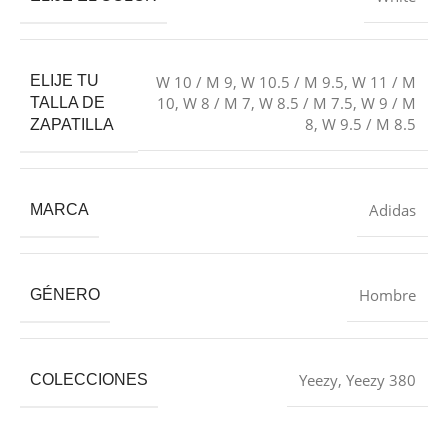
ELIJE TU
W 10 / M 9
,
W 10.5 / M 9.5
,
W 11 / M
10
,
W 8 / M 7
,
W 8.5 / M 7.5
,
W 9 / M
TALLA DE
8
,
W 9.5 / M 8.5
ZAPATILLA
Adidas
MARCA
Hombre
GÉNERO
Yeezy
,
Yeezy 380
COLECCIONES