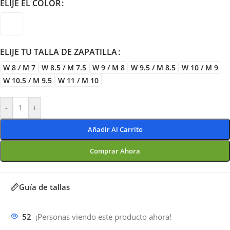
ELIJE EL COLOR
ELIJE TU TALLA DE ZAPATILLA
W 8 / M 7
W 8.5 / M 7.5
W 9 / M 8
W 9.5 / M 8.5
W 10 / M 9
W 10.5 / M 9.5
W 11 / M 10
-
+
Añadir Al Carrito
Comprar Ahora
Guía de tallas
52
¡Personas viendo este producto ahora!