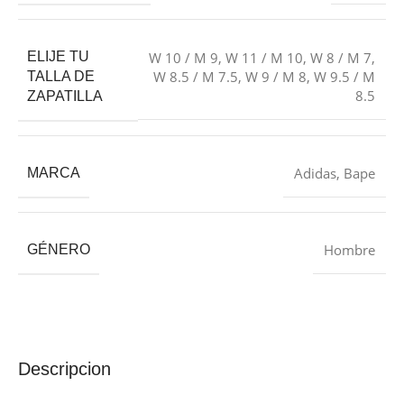
ELIJE TU
W 10 / M 9
,
W 11 / M 10
,
W 8 / M 7
,
W 8.5 / M 7.5
,
W 9 / M 8
,
W 9.5 / M
TALLA DE
8.5
ZAPATILLA
Adidas
,
Bape
MARCA
Hombre
GÉNERO
Descripcion