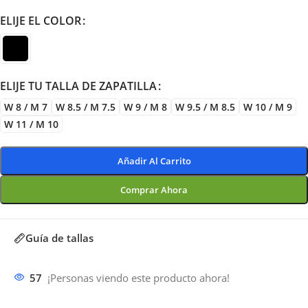
ELIJE EL COLOR
ELIJE TU TALLA DE ZAPATILLA
W 8 / M 7
W 8.5 / M 7.5
W 9 / M 8
W 9.5 / M 8.5
W 10 / M 9
W 11 / M 10
Añadir Al Carrito
Comprar Ahora
Guía de tallas
57
¡Personas viendo este producto ahora!