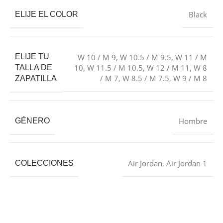
Black
ELIJE EL COLOR
ELIJE TU
W 10 / M 9
,
W 10.5 / M 9.5
,
W 11 / M
10
,
W 11.5 / M 10.5
,
W 12 / M 11
,
W 8
TALLA DE
/ M 7
,
W 8.5 / M 7.5
,
W 9 / M 8
ZAPATILLA
Hombre
GÉNERO
Air Jordan
,
Air Jordan 1
COLECCIONES