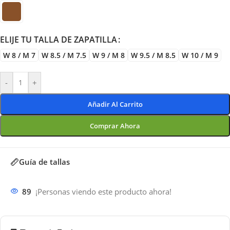
ELIJE TU TALLA DE ZAPATILLA
W 8 / M 7
W 8.5 / M 7.5
W 9 / M 8
W 9.5 / M 8.5
W 10 / M 9
-
+
Añadir Al Carrito
Comprar Ahora
Guía de tallas
89
¡Personas viendo este producto ahora!