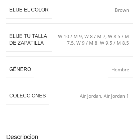
Brown
ELIJE EL COLOR
W 10 / M 9
,
W 8 / M 7
,
W 8.5 / M
ELIJE TU TALLA
7.5
,
W 9 / M 8
,
W 9.5 / M 8.5
DE ZAPATILLA
Hombre
GÉNERO
Air Jordan
,
Air Jordan 1
COLECCIONES
Descripcion