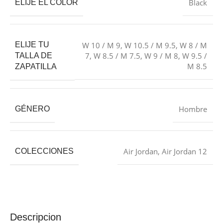
Black
ELIJE EL COLOR
ELIJE TU
W 10 / M 9
,
W 10.5 / M 9.5
,
W 8 / M
7
,
W 8.5 / M 7.5
,
W 9 / M 8
,
W 9.5 /
TALLA DE
M 8.5
ZAPATILLA
Hombre
GÉNERO
Air Jordan
,
Air Jordan 12
COLECCIONES
Descripcion