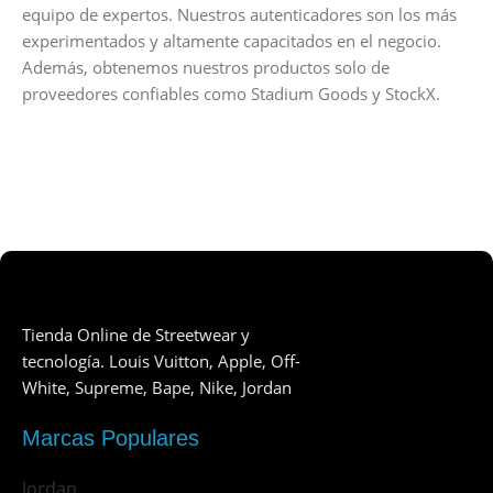
equipo de expertos. Nuestros autenticadores son los más
experimentados y altamente capacitados en el negocio.
Además, obtenemos nuestros productos solo de
proveedores confiables como Stadium Goods y StockX.
Tienda Online de Streetwear y
tecnología. Louis Vuitton, Apple, Off-
White, Supreme, Bape, Nike, Jordan
Marcas Populares
Jordan