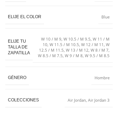
Blue
ELIJE EL COLOR
W 10 / M 9
,
W 10.5 / M 9.5
,
W 11 / M
ELIJE TU
10
,
W 11.5 / M 10.5
,
W 12 / M 11
,
W
TALLA DE
12.5 / M 11.5
,
W 13 / M 12
,
W 8 / M 7
,
ZAPATILLA
W 8.5 / M 7.5
,
W 9 / M 8
,
W 9.5 / M 8.5
Hombre
GÉNERO
Air Jordan
,
Air Jordan 3
COLECCIONES