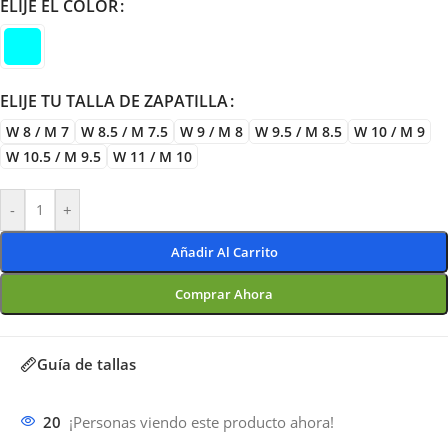
ELIJE EL COLOR
ELIJE TU TALLA DE ZAPATILLA
W 8 / M 7
W 8.5 / M 7.5
W 9 / M 8
W 9.5 / M 8.5
W 10 / M 9
W 10.5 / M 9.5
W 11 / M 10
-
+
Añadir Al Carrito
Comprar Ahora
Guía de tallas
20
¡Personas viendo este producto ahora!