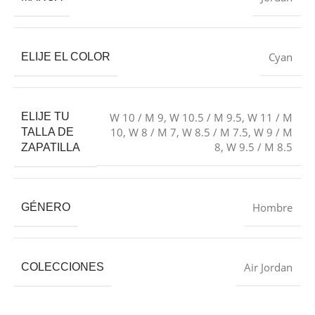
Cyan
ELIJE EL COLOR
ELIJE TU
W 10 / M 9
,
W 10.5 / M 9.5
,
W 11 / M
10
,
W 8 / M 7
,
W 8.5 / M 7.5
,
W 9 / M
TALLA DE
8
,
W 9.5 / M 8.5
ZAPATILLA
Hombre
GÉNERO
Air Jordan
COLECCIONES