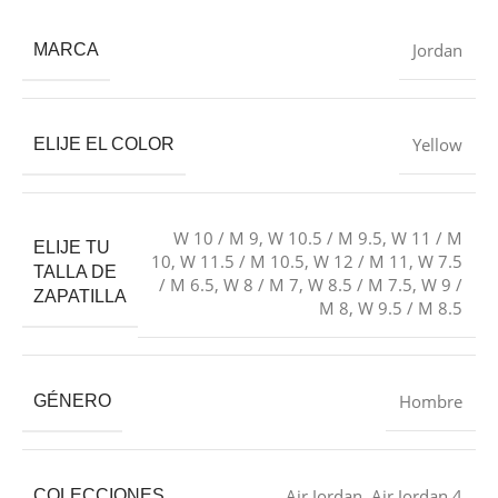
Jordan
MARCA
Yellow
ELIJE EL COLOR
W 10 / M 9
,
W 10.5 / M 9.5
,
W 11 / M
ELIJE TU
10
,
W 11.5 / M 10.5
,
W 12 / M 11
,
W 7.5
TALLA DE
/ M 6.5
,
W 8 / M 7
,
W 8.5 / M 7.5
,
W 9 /
ZAPATILLA
M 8
,
W 9.5 / M 8.5
Hombre
GÉNERO
Air Jordan
,
Air Jordan 4
COLECCIONES