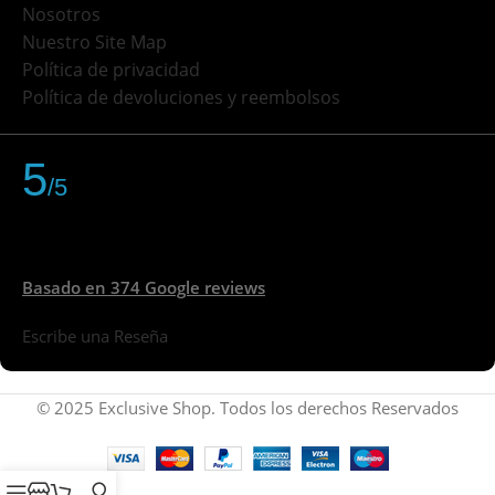
Nosotros
Nuestro Site Map
Política de privacidad
Política de devoluciones y reembolsos
5
/5
Basado en 374 Google reviews
Escribe una Reseña
© 2025 Exclusive Shop. Todos los derechos Reservados