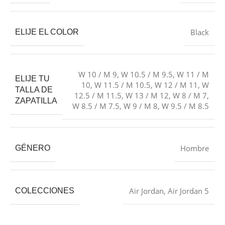
Black
ELIJE EL COLOR
W 10 / M 9
,
W 10.5 / M 9.5
,
W 11 / M
ELIJE TU
10
,
W 11.5 / M 10.5
,
W 12 / M 11
,
W
TALLA DE
12.5 / M 11.5
,
W 13 / M 12
,
W 8 / M 7
,
ZAPATILLA
W 8.5 / M 7.5
,
W 9 / M 8
,
W 9.5 / M 8.5
Hombre
GÉNERO
Air Jordan
,
Air Jordan 5
COLECCIONES