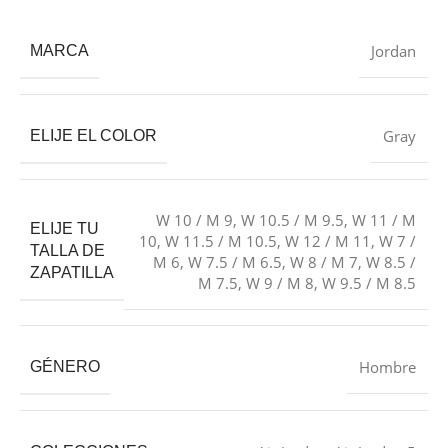
Jordan
MARCA
Gray
ELIJE EL COLOR
W 10 / M 9
,
W 10.5 / M 9.5
,
W 11 / M
ELIJE TU
10
,
W 11.5 / M 10.5
,
W 12 / M 11
,
W 7 /
TALLA DE
M 6
,
W 7.5 / M 6.5
,
W 8 / M 7
,
W 8.5 /
ZAPATILLA
M 7.5
,
W 9 / M 8
,
W 9.5 / M 8.5
Hombre
GÉNERO