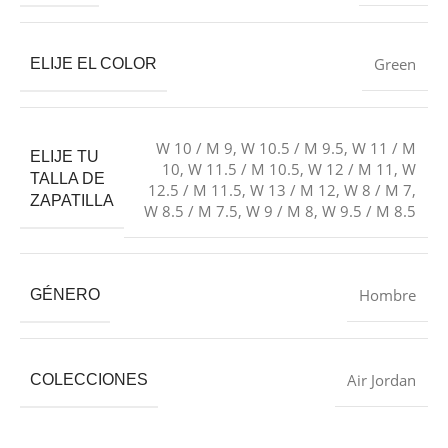
Green
ELIJE EL COLOR
W 10 / M 9
,
W 10.5 / M 9.5
,
W 11 / M
ELIJE TU
10
,
W 11.5 / M 10.5
,
W 12 / M 11
,
W
TALLA DE
12.5 / M 11.5
,
W 13 / M 12
,
W 8 / M 7
,
ZAPATILLA
W 8.5 / M 7.5
,
W 9 / M 8
,
W 9.5 / M 8.5
Hombre
GÉNERO
Air Jordan
COLECCIONES