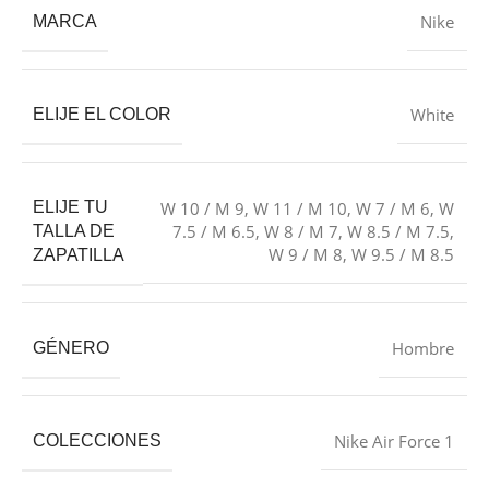
Nike
MARCA
White
ELIJE EL COLOR
ELIJE TU
W 10 / M 9
,
W 11 / M 10
,
W 7 / M 6
,
W
7.5 / M 6.5
,
W 8 / M 7
,
W 8.5 / M 7.5
,
TALLA DE
W 9 / M 8
,
W 9.5 / M 8.5
ZAPATILLA
Hombre
GÉNERO
Nike Air Force 1
COLECCIONES