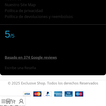
Nuestro Site Map
Política de privacidad
Política de devoluciones y reembolsos
5
/5
Basado en 374 Google reviews
Escribe una Reseña
© 2025 Exclusive Shop. Todos los derechos Reservados