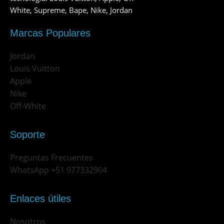
White, Supreme, Bape, Nike, Jordan
Marcas Populares
Jordan
Louis Vuitton
Apple
Nike
Off-White
Soporte
Preguntas Frecuentes
WhatsApp +51 977332904
Enlaces útiles
Nosotros