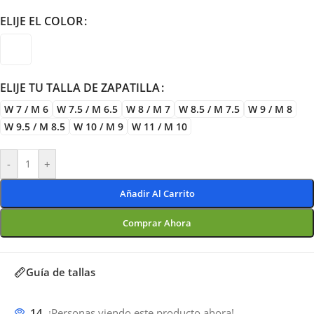
ELIJE EL COLOR
ELIJE TU TALLA DE ZAPATILLA
W 7 / M 6
W 7.5 / M 6.5
W 8 / M 7
W 8.5 / M 7.5
W 9 / M 8
W 9.5 / M 8.5
W 10 / M 9
W 11 / M 10
-
+
Añadir Al Carrito
Comprar Ahora
Guía de tallas
14
¡Personas viendo este producto ahora!