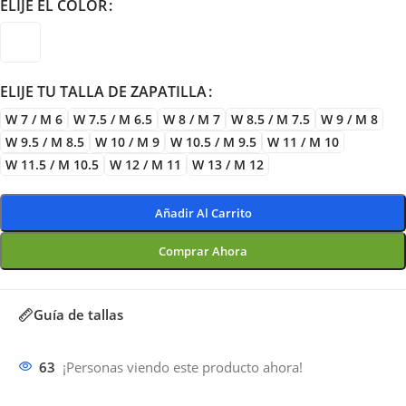
ELIJE EL COLOR
ELIJE TU TALLA DE ZAPATILLA
W 7 / M 6
W 7.5 / M 6.5
W 8 / M 7
W 8.5 / M 7.5
W 9 / M 8
W 9.5 / M 8.5
W 10 / M 9
W 10.5 / M 9.5
W 11 / M 10
W 11.5 / M 10.5
W 12 / M 11
W 13 / M 12
Añadir Al Carrito
Comprar Ahora
Guía de tallas
63
¡Personas viendo este producto ahora!