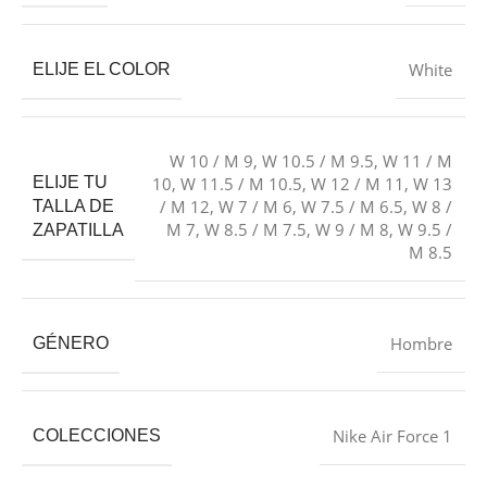
White
ELIJE EL COLOR
W 10 / M 9
,
W 10.5 / M 9.5
,
W 11 / M
ELIJE TU
10
,
W 11.5 / M 10.5
,
W 12 / M 11
,
W 13
/ M 12
,
W 7 / M 6
,
W 7.5 / M 6.5
,
W 8 /
TALLA DE
M 7
,
W 8.5 / M 7.5
,
W 9 / M 8
,
W 9.5 /
ZAPATILLA
M 8.5
Hombre
GÉNERO
Nike Air Force 1
COLECCIONES