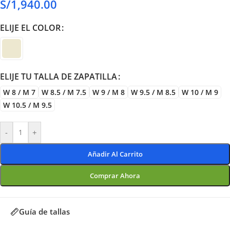
S/
1,940.00
ELIJE EL COLOR
ELIJE TU TALLA DE ZAPATILLA
W 8 / M 7
W 8.5 / M 7.5
W 9 / M 8
W 9.5 / M 8.5
W 10 / M 9
W 10.5 / M 9.5
-
+
Añadir Al Carrito
Comprar Ahora
Guía de tallas