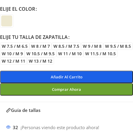
ELIJE EL COLOR
ELIJE TU TALLA DE ZAPATILLA
W 7.5 / M 6.5
W 8 / M 7
W 8.5 / M 7.5
W 9 / M 8
W 9.5 / M 8.5
W 10 / M 9
W 10.5 / M 9.5
W 11 / M 10
W 11.5 / M 10.5
W 12 / M 11
W 13 / M 12
Añadir Al Carrito
Comprar Ahora
Guía de tallas
32
¡Personas viendo este producto ahora!