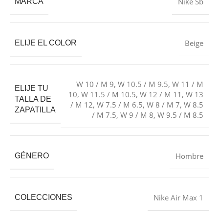
Nike Sb
MARCA
Beige
ELIJE EL COLOR
W 10 / M 9
,
W 10.5 / M 9.5
,
W 11 / M
ELIJE TU
10
,
W 11.5 / M 10.5
,
W 12 / M 11
,
W 13
TALLA DE
/ M 12
,
W 7.5 / M 6.5
,
W 8 / M 7
,
W 8.5
ZAPATILLA
/ M 7.5
,
W 9 / M 8
,
W 9.5 / M 8.5
Hombre
GÉNERO
Nike Air Max 1
COLECCIONES