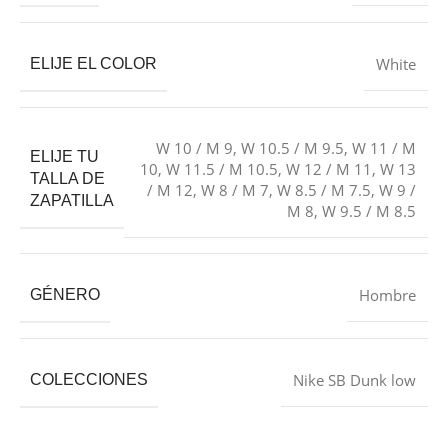
White
ELIJE EL COLOR
W 10 / M 9
,
W 10.5 / M 9.5
,
W 11 / M
ELIJE TU
10
,
W 11.5 / M 10.5
,
W 12 / M 11
,
W 13
TALLA DE
/ M 12
,
W 8 / M 7
,
W 8.5 / M 7.5
,
W 9 /
ZAPATILLA
M 8
,
W 9.5 / M 8.5
Hombre
GÉNERO
Nike SB Dunk low
COLECCIONES