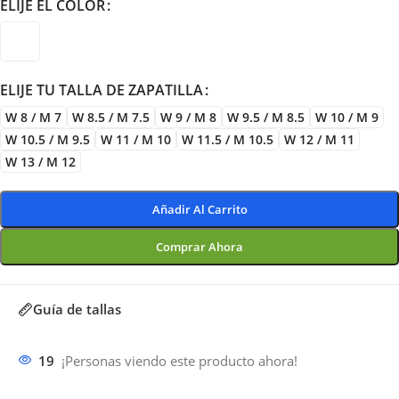
ELIJE EL COLOR
ELIJE TU TALLA DE ZAPATILLA
W 8 / M 7
W 8.5 / M 7.5
W 9 / M 8
W 9.5 / M 8.5
W 10 / M 9
W 10.5 / M 9.5
W 11 / M 10
W 11.5 / M 10.5
W 12 / M 11
W 13 / M 12
Añadir Al Carrito
Comprar Ahora
Guía de tallas
19
¡Personas viendo este producto ahora!