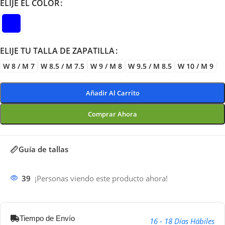
ELIJE EL COLOR
ELIJE TU TALLA DE ZAPATILLA
W 8 / M 7
W 8.5 / M 7.5
W 9 / M 8
W 9.5 / M 8.5
W 10 / M 9
Añadir Al Carrito
Comprar Ahora
Guía de tallas
39
¡Personas viendo este producto ahora!
Tiempo de Envío
16 - 18 Días Hábiles