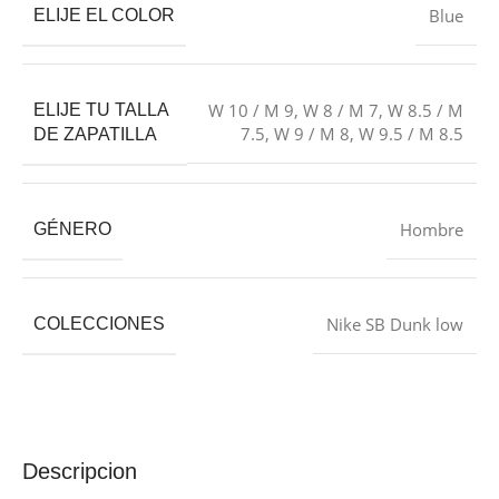
Blue
ELIJE EL COLOR
W 10 / M 9
,
W 8 / M 7
,
W 8.5 / M
ELIJE TU TALLA
7.5
,
W 9 / M 8
,
W 9.5 / M 8.5
DE ZAPATILLA
Hombre
GÉNERO
Nike SB Dunk low
COLECCIONES
Descripcion