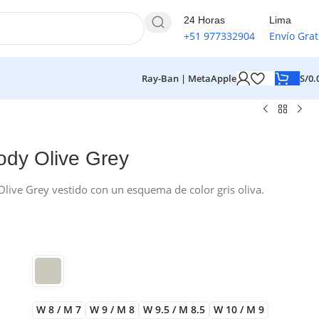
24 Horas
Lima
+51 977332904
Envío Grat
S/
0.
Ray-Ban | Meta
Apple
ody Olive Grey
Olive Grey vestido con un esquema de color gris oliva.
W 8 / M 7
W 9 / M 8
W 9.5 / M 8.5
W 10 / M 9