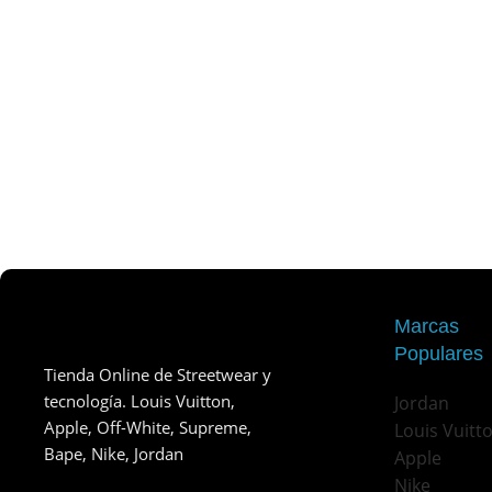
Marcas
Populares
Tienda Online de Streetwear y
tecnología. Louis Vuitton,
Jordan
Apple, Off-White, Supreme,
Louis Vuitt
Bape, Nike, Jordan
Apple
Nike