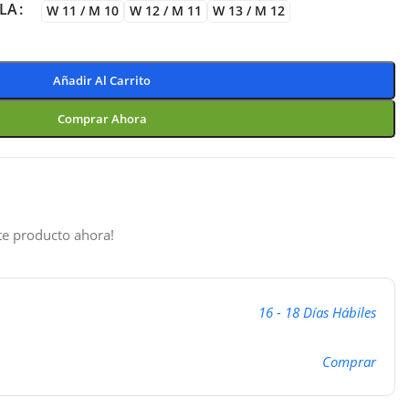
LLA
W 11 / M 10
W 12 / M 11
W 13 / M 12
Añadir Al Carrito
Comprar Ahora
te producto ahora!
16 - 18 Días Hábiles
Comprar