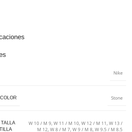
icaciones
es
Nike
Stone
L COLOR
W 10 / M 9
,
W 11 / M 10
,
W 12 / M 11
,
W 13 /
 TALLA
M 12
,
W 8 / M 7
,
W 9 / M 8
,
W 9.5 / M 8.5
TILLA