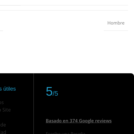
Hombre
5
 útiles
/5
os
 Site
Basado en 374 Google reviews
 de
dad
Escribe una Reseña