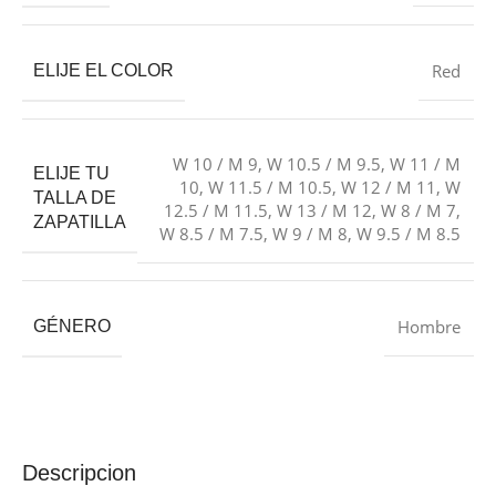
Red
ELIJE EL COLOR
W 10 / M 9
,
W 10.5 / M 9.5
,
W 11 / M
ELIJE TU
10
,
W 11.5 / M 10.5
,
W 12 / M 11
,
W
TALLA DE
12.5 / M 11.5
,
W 13 / M 12
,
W 8 / M 7
,
ZAPATILLA
W 8.5 / M 7.5
,
W 9 / M 8
,
W 9.5 / M 8.5
Hombre
GÉNERO
Descripcion