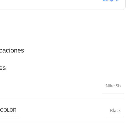
icaciones
es
Nike Sb
Black
L COLOR