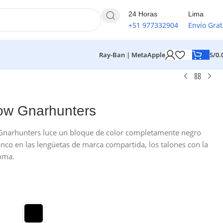
24 Horas
Lima
+51 977332904
Envío Grat
S/
0.
Ray-Ban | Meta
Apple
ow Gnarhunters
 Gnarhunters luce un bloque de color completamente negro
nco en las lengüetas de marca compartida, los talones con la
oma.