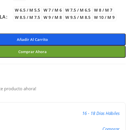
W 6.5 / M 5.5
W 7 / M 6
W 7.5 / M 6.5
W 8 / M 7
LLA
W 8.5 / M 7.5
W 9 / M 8
W 9.5 / M 8.5
W 10 / M 9
Añadir Al Carrito
Comprar Ahora
te producto ahora!
16 - 18 Días Hábiles
Comprar