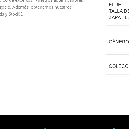
ipo de expertos. Nuestros autenticadores
ELIJE TU
egocio. Además, obtenemos nuestros
TALLA D
s y StockX.
ZAPATIL
GÉNERO
COLECC