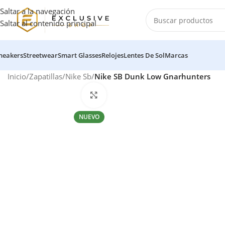
Saltar a la navegación
Saltar al contenido principal
neakers
Streetwear
Smart Glasses
Relojes
Lentes De Sol
Marcas
Inicio
/
Zapatillas
/
Nike Sb
/
Nike SB Dunk Low Gnarhunters
Haga clic para ampliar
NUEVO