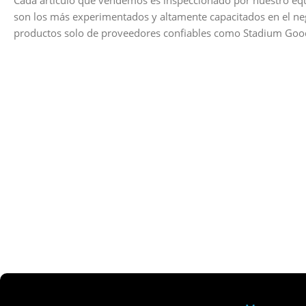
Cada artículo que vendemos es inspeccionado por nuestro equ
son los más experimentados y altamente capacitados en el n
productos solo de proveedores confiables como Stadium Good