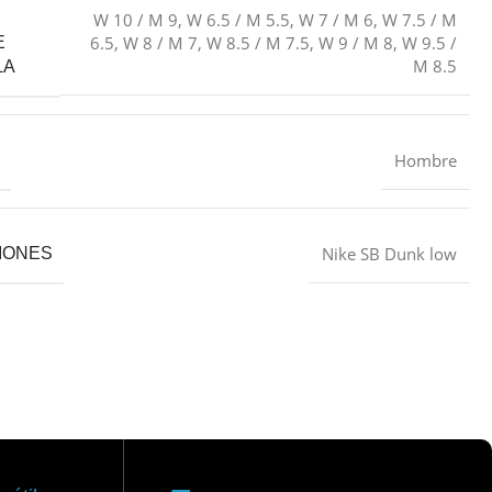
W 10 / M 9
,
W 6.5 / M 5.5
,
W 7 / M 6
,
W 7.5 / M
6.5
,
W 8 / M 7
,
W 8.5 / M 7.5
,
W 9 / M 8
,
W 9.5 /
E
M 8.5
LA
Hombre
Nike SB Dunk low
IONES