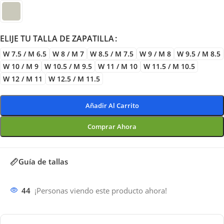
ELIJE TU TALLA DE ZAPATILLA
W 7.5 / M 6.5
W 8 / M 7
W 8.5 / M 7.5
W 9 / M 8
W 9.5 / M 8.5
W 10 / M 9
W 10.5 / M 9.5
W 11 / M 10
W 11.5 / M 10.5
W 12 / M 11
W 12.5 / M 11.5
Añadir Al Carrito
Comprar Ahora
Guía de tallas
44
¡Personas viendo este producto ahora!