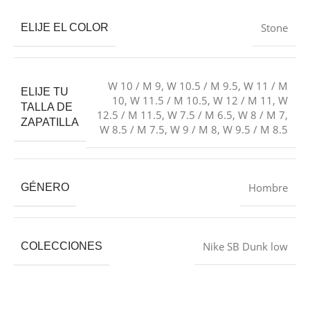
Stone
ELIJE EL COLOR
W 10 / M 9
,
W 10.5 / M 9.5
,
W 11 / M
ELIJE TU
10
,
W 11.5 / M 10.5
,
W 12 / M 11
,
W
TALLA DE
12.5 / M 11.5
,
W 7.5 / M 6.5
,
W 8 / M 7
,
ZAPATILLA
W 8.5 / M 7.5
,
W 9 / M 8
,
W 9.5 / M 8.5
Hombre
GÉNERO
Nike SB Dunk low
COLECCIONES