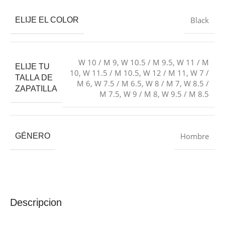
Black
ELIJE EL COLOR
W 10 / M 9
,
W 10.5 / M 9.5
,
W 11 / M
ELIJE TU
10
,
W 11.5 / M 10.5
,
W 12 / M 11
,
W 7 /
TALLA DE
M 6
,
W 7.5 / M 6.5
,
W 8 / M 7
,
W 8.5 /
ZAPATILLA
M 7.5
,
W 9 / M 8
,
W 9.5 / M 8.5
Hombre
GÉNERO
Descripcion