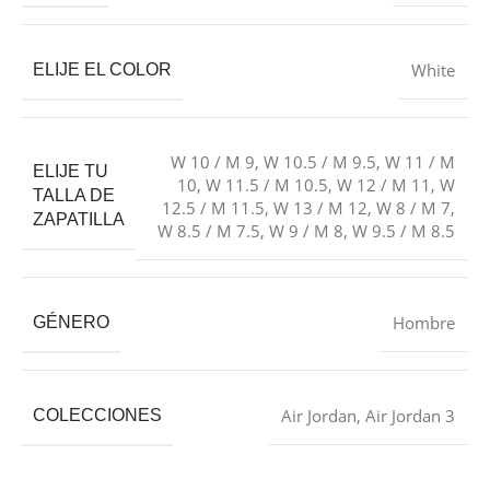
White
ELIJE EL COLOR
W 10 / M 9
,
W 10.5 / M 9.5
,
W 11 / M
ELIJE TU
10
,
W 11.5 / M 10.5
,
W 12 / M 11
,
W
TALLA DE
12.5 / M 11.5
,
W 13 / M 12
,
W 8 / M 7
,
ZAPATILLA
W 8.5 / M 7.5
,
W 9 / M 8
,
W 9.5 / M 8.5
Hombre
GÉNERO
Air Jordan
,
Air Jordan 3
COLECCIONES