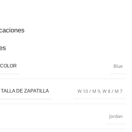
icaciones
es
Blue
L COLOR
W 10 / M 9
,
W 8 / M 7
 TALLA DE ZAPATILLA
Jordan