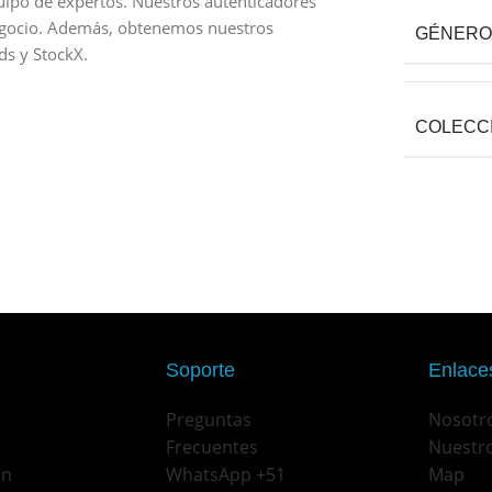
ipo de expertos. Nuestros autenticadores
egocio. Además, obtenemos nuestros
GÉNERO
s y StockX.
COLECC
Soporte
Enlaces
Preguntas
Nosotr
Frecuentes
Nuestro
on
WhatsApp +51
Map