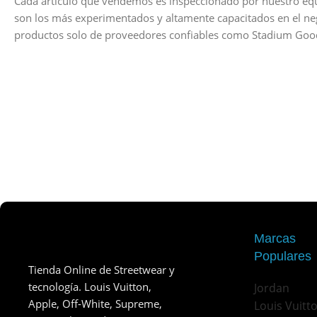
Cada artículo que vendemos es inspeccionado por nuestro equ
son los más experimentados y altamente capacitados en el n
productos solo de proveedores confiables como Stadium Good
Marcas
Populares
Tienda Online de Streetwear y
tecnología. Louis Vuitton,
Jordan
Apple, Off-White, Supreme,
Louis Vuitt