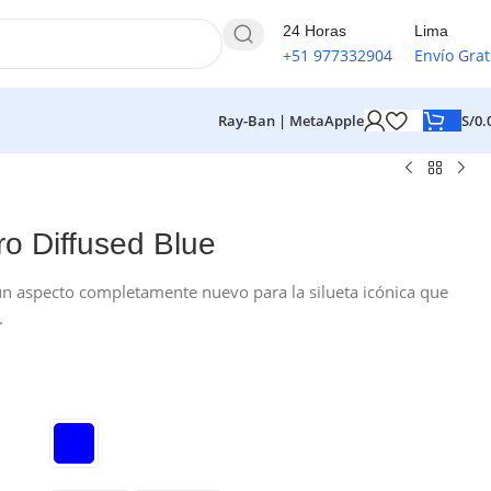
24 Horas
Lima
+51 977332904
Envío Grat
S/
0.
Ray-Ban | Meta
Apple
ro Diffused Blue
 un aspecto completamente nuevo para la silueta icónica que
.