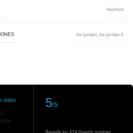
Hombre
Air Jordan
,
Air Jordan 6
IONES
5
 útiles
/5
os
 Site
Basado en 374 Google reviews