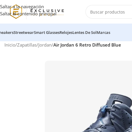
Saltar a la navegación
Saltar al contenido principal
neakers
Streetwear
Smart Glasses
Relojes
Lentes De Sol
Marcas
Inicio
/
Zapatillas
/
Jordan
/
Air Jordan 6 Retro Diffused Blue